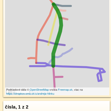
Podkladové dáta ©
OpenStreetMap
vrstva
Freemap.sk
, viac na
300 m
https://stropkov.oma.sk/u/andreja-hlinku
čísla, 1 z 2