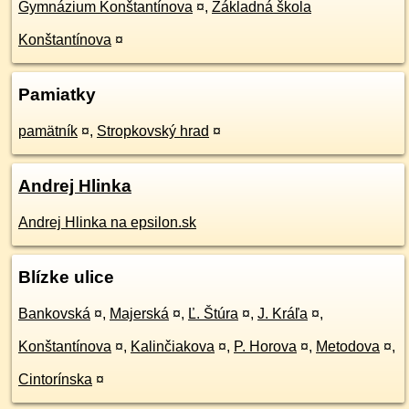
Gymnázium Konštantínova
¤
,
Základná škola
Konštantínova
¤
Pamiatky
pamätník
¤
,
Stropkovský hrad
¤
Andrej Hlinka
Andrej Hlinka na epsilon.sk
Blízke ulice
Bankovská
¤
,
Majerská
¤
,
Ľ. Štúra
¤
,
J. Kráľa
¤
,
Konštantínova
¤
,
Kalinčiakova
¤
,
P. Horova
¤
,
Metodova
¤
,
Cintorínska
¤