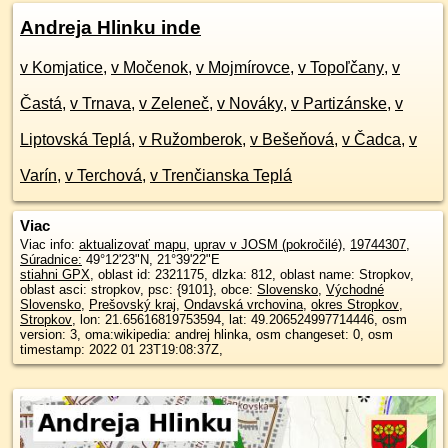
Andreja Hlinku inde
v Komjatice
,
v Močenok
,
v Mojmírovce
,
v Topoľčany
,
v
Častá
,
v Trnava
,
v Zeleneč
,
v Nováky
,
v Partizánske
,
v
Liptovská Teplá
,
v Ružomberok
,
v Bešeňová
,
v Čadca
,
v
Varín
,
v Terchová
,
v Trenčianska Teplá
Viac
Viac info:
aktualizovať mapu
,
uprav v JOSM (pokročilé)
,
19744307
,
Súradnice:
49°12'23"N
,
21°39'22"E
stiahni GPX
, oblast id: 2321175, dlzka: 812, oblast name: Stropkov,
oblast asci: stropkov, psc: {9101}, obce:
Slovensko
,
Východné
Slovensko
,
Prešovský kraj
,
Ondavská vrchovina
,
okres Stropkov
,
Stropkov
, lon: 21.65616819753594, lat: 49.206524997714446, osm
version: 3, oma:wikipedia: andrej hlinka, osm changeset: 0, osm
timestamp: 2022 01 23T19:08:37Z,