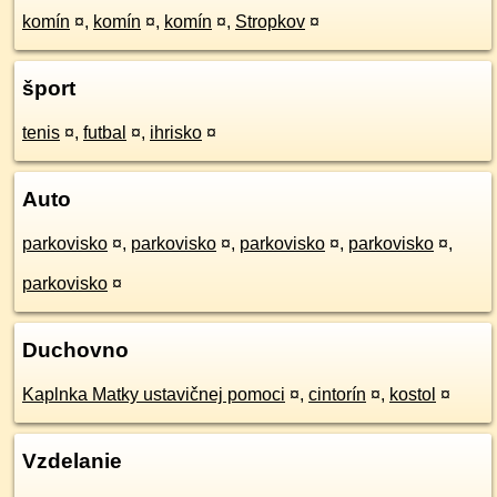
komín
¤
,
komín
¤
,
komín
¤
,
Stropkov
¤
šport
tenis
¤
,
futbal
¤
,
ihrisko
¤
Auto
parkovisko
¤
,
parkovisko
¤
,
parkovisko
¤
,
parkovisko
¤
,
parkovisko
¤
Duchovno
Kaplnka Matky ustavičnej pomoci
¤
,
cintorín
¤
,
kostol
¤
Vzdelanie