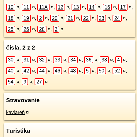
10
¤
,
11
¤
,
11A
¤
,
12
¤
,
13
¤
,
14
¤
,
16
¤
,
17
¤
,
18
¤
,
19
¤
,
2
¤
,
20
¤
,
21
¤
,
22
¤
,
23
¤
,
24
¤
,
25
¤
,
26
¤
,
28
¤
,
3
¤
čísla, 2 z 2
30
¤
,
31
¤
,
32
¤
,
33
¤
,
34
¤
,
36
¤
,
38
¤
,
4
¤
,
40
¤
,
42
¤
,
44
¤
,
46
¤
,
48
¤
,
5
¤
,
50
¤
,
52
¤
,
54
¤
,
9
¤
,
27
¤
Stravovanie
kaviareň
¤
Turistika