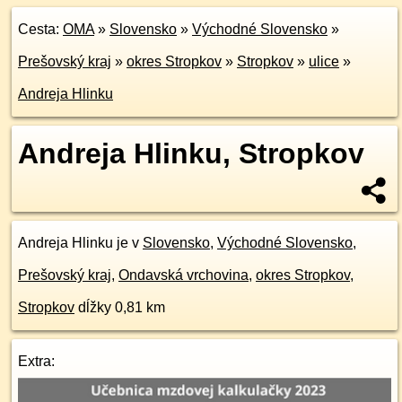
Cesta:
OMA
»
Slovensko
»
Východné Slovensko
»
Prešovský kraj
»
okres Stropkov
»
Stropkov
»
ulice
»
Andreja Hlinku
Andreja Hlinku, Stropkov
Andreja Hlinku je v
Slovensko
,
Východné Slovensko
,
Prešovský kraj
,
Ondavská vrchovina
,
okres Stropkov
,
Stropkov
dĺžky 0,81 km
Extra: