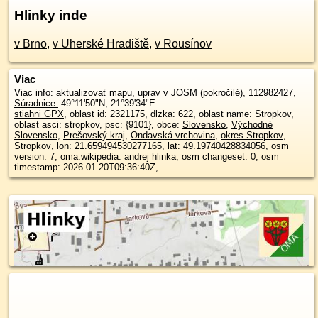
Hlinky inde
v Brno
,
v Uherské Hradiště
,
v Rousínov
Viac
Viac info:
aktualizovať mapu
,
uprav v JOSM (pokročilé)
,
112982427
,
Súradnice:
49°11'50"N
,
21°39'34"E
stiahni GPX
, oblast id: 2321175, dlzka: 622, oblast name: Stropkov,
oblast asci: stropkov, psc: {9101}, obce:
Slovensko
,
Východné
Slovensko
,
Prešovský kraj
,
Ondavská vrchovina
,
okres Stropkov
,
Stropkov
, lon: 21.659494530277165, lat: 49.19740428834056, osm
version: 7, oma:wikipedia: andrej hlinka, osm changeset: 0, osm
timestamp: 2026 01 20T09:36:40Z,