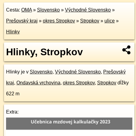
Cesta:
OMA
»
Slovensko
»
Východné Slovensko
»
Prešovský kraj
»
okres Stropkov
»
Stropkov
»
ulice
»
Hlinky
Hlinky, Stropkov
Hlinky je v
Slovensko
,
Východné Slovensko
,
Prešovský
kraj
,
Ondavská vrchovina
,
okres Stropkov
,
Stropkov
dĺžky
622 m
Extra: