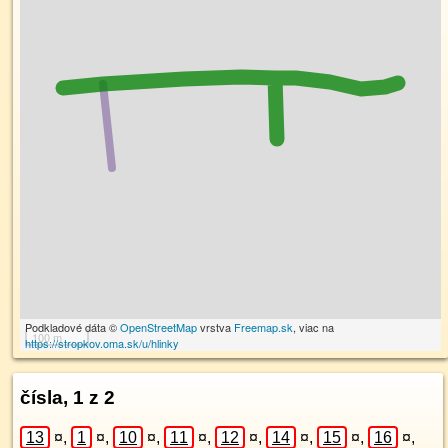
Podkladové dáta ©
OpenStreetMap
vrstva
Freemap.sk
, viac na
100 m
https://stropkov.oma.sk/u/hlinky
čísla, 1 z 2
13
¤
,
1
¤
,
10
¤
,
11
¤
,
12
¤
,
14
¤
,
15
¤
,
16
¤
,