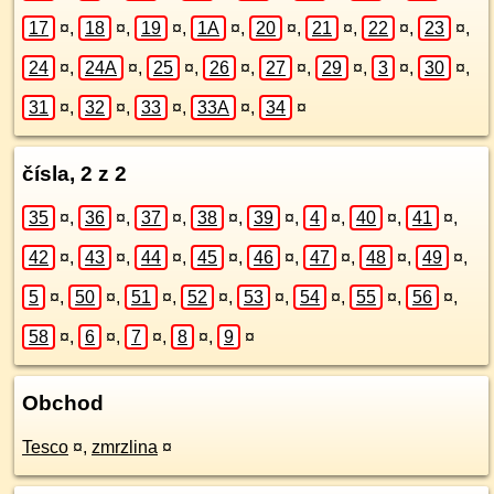
17
¤
,
18
¤
,
19
¤
,
1A
¤
,
20
¤
,
21
¤
,
22
¤
,
23
¤
,
24
¤
,
24A
¤
,
25
¤
,
26
¤
,
27
¤
,
29
¤
,
3
¤
,
30
¤
,
31
¤
,
32
¤
,
33
¤
,
33A
¤
,
34
¤
čísla, 2 z 2
35
¤
,
36
¤
,
37
¤
,
38
¤
,
39
¤
,
4
¤
,
40
¤
,
41
¤
,
42
¤
,
43
¤
,
44
¤
,
45
¤
,
46
¤
,
47
¤
,
48
¤
,
49
¤
,
5
¤
,
50
¤
,
51
¤
,
52
¤
,
53
¤
,
54
¤
,
55
¤
,
56
¤
,
58
¤
,
6
¤
,
7
¤
,
8
¤
,
9
¤
Obchod
Tesco
¤
,
zmrzlina
¤