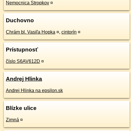
Nemocnica Stropkov
¤
Duchovno
Chrám bl. Vasiľa Hopka
¤
,
cintorín
¤
Prístupnosť
číslo S6AV612D
¤
Andrej Hlinka
Andrej Hlinka na epsilon.sk
Blízke ulice
Zimná
¤