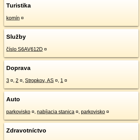
Turistika
komín
¤
Služby
číslo S6AV612D
¤
Doprava
3
¤
,
2
¤
,
Stropkov, AS
¤
,
1
¤
Auto
parkovisko
¤
,
nabíjacia stanica
¤
,
parkovisko
¤
Zdravotníctvo