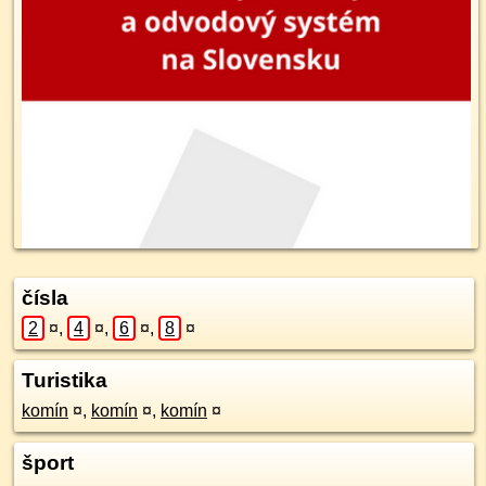
čísla
2
¤
,
4
¤
,
6
¤
,
8
¤
Turistika
komín
¤
,
komín
¤
,
komín
¤
šport