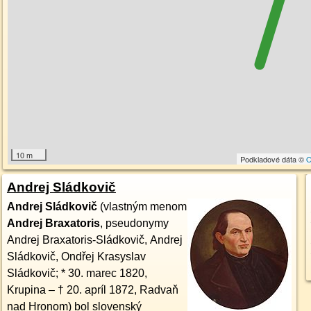
10 m
Podkladové dáta ©
O
Andrej Sládkovič
Andrej Sládkovič
(vlastným menom
Andrej Braxatoris
, pseudonymy
Andrej Braxatoris-Sládkovič, Andrej
Sládkovič, Ondřej Krasyslav
Sládkovič; * 30. marec 1820,
Krupina – † 20. apríl 1872, Radvaň
nad Hronom) bol slovenský