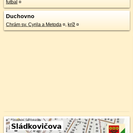
futbal
¤
Duchovno
Chrám sv. Cyrila a Metoda
¤
,
kríž
¤