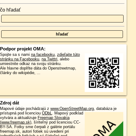
čo hľadať
Podpor projekt OMA:
Spojte sa s nami
na facebooku
,
zdieľajte túto
stránku na Facebooku
,
na Twittri
, alebo
umiestnite odkaz na svoju stránku.
Ale hlavne doplňte dáta do Openstreetmap,
články do wikipédie, ...
Zdroj dát
Mapové údaje pochádzajú z
www.OpenStreetMap.org
, databáza je
prístupná pod licenciou
ODbL
.
Mapový podklad
vytvára a aktualizuje
Freemap Slovakia
(www.freemap.sk)
, šíriteľný pod licenciou CC-
BY-SA. Fotky sme čerpali z galérie portálu
freemap.sk, autori fotiek sú uvedení pri
jednotlivých fotkách a sú šíriteľné pod