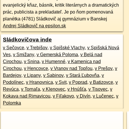
evanjelický kňaz, básnik, kritik literárnych a dramatických
prác, publicista a prekladateľ. Je po ňom pomenovaná
planétka (4781) Sládkovič aj gymnázium v Banskej
Andrej Sládkovič na epsilon.sk
Sládkovičova inde
v Sečovce
,
v Trebišov
,
v Spišské Vlachy
,
v Spišská Nová
Ves
,
v Smižany
,
v Gemerská Poloma
,
v Belá nad
Cirochou
,
v Snina
,
v Humenné
,
v Kamenica nad
Cirochou
,
v Hencovce
,
v Vranov nad Topľou
,
v Prešov
,
v
Bardejov
,
v Lipany
,
v Sabinov
,
v Stará Ľubovňa
,
v
Podolínec
,
v Hranovnica
,
v Svit
,
v Poprad
,
v Batizovce
,
v
Revúca
,
v Tornaľa
,
v Klenovec
,
v Hnúšťa
,
v Tisovec
,
v
Kokava nad Rimavicou
,
v Fiľakovo
,
v Divín
,
v Lučenec
,
v
Polomka