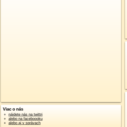
Viac o nás
nájdete nás na twittri
alebo na faceboooku
alebo aj v správach