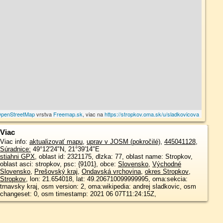
penStreetMap
vrstva
Freemap.sk
, viac na
https://stropkov.oma.sk/u/sladkovicova
Viac
Viac info:
aktualizovať mapu
,
uprav v JOSM (pokročilé)
,
445041128
,
Súradnice:
49°12'24"N
,
21°39'14"E
stiahni GPX
, oblast id: 2321175, dlzka: 77, oblast name: Stropkov,
oblast asci: stropkov, psc: {9101}, obce:
Slovensko
,
Východné
Slovensko
,
Prešovský kraj
,
Ondavská vrchovina
,
okres Stropkov
,
Stropkov
, lon: 21.654018, lat: 49.206710099999995, oma:sekcia:
trnavsky kraj, osm version: 2, oma:wikipedia: andrej sladkovic, osm
changeset: 0, osm timestamp: 2021 06 07T11:24:15Z,