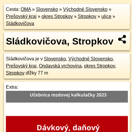
Cesta:
OMA
»
Slovensko
»
Východné Slovensko
»
Prešovský kraj
»
okres Stropkov
»
Stropkov
»
ulice
»
Sládkovičova
Sládkovičova, Stropkov
Sládkovičova je v
Slovensko
,
Východné Slovensko
,
Prešovský kraj
,
Ondavská vrchovina
,
okres Stropkov
,
Stropkov
dĺžky 77 m
Extra: